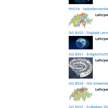
PHS1b - Selbstlerneinhe
Lehrpe
GG BSS3 - Digitale Lern
Lehrpe
GG BSS1 - Erdgeschicht
Lehrpe
GG BSS4 - GIS Anwend
Lehrpe
GG BSS2 - Erdbeben T6