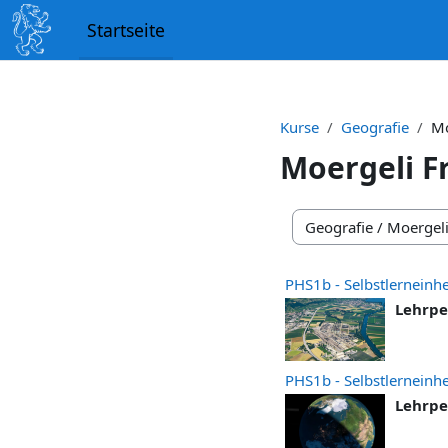
Zum Hauptinhalt
Startseite
Kurse
Geografie
Mo
Moergeli F
Kursbereiche
PHS1b - Selbstlerneinh
Lehrpe
PHS1b - Selbstlerneinhe
Lehrpe