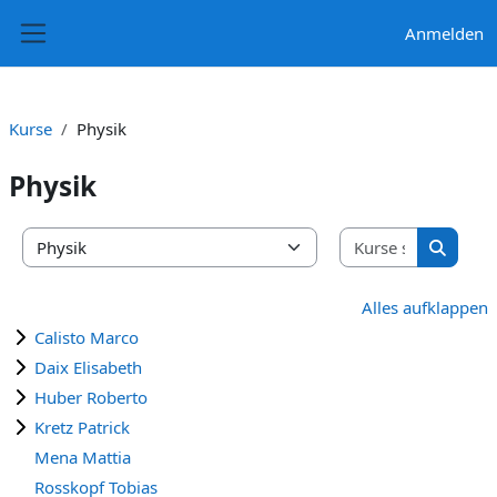
Zum Hauptinhalt
Anmelden
Website-Übersicht
Kurse
Physik
Physik
Kurse suc
Kursbereiche
Kurse s
Alles aufklappen
Calisto Marco
Daix Elisabeth
Huber Roberto
Kretz Patrick
Mena Mattia
Rosskopf Tobias